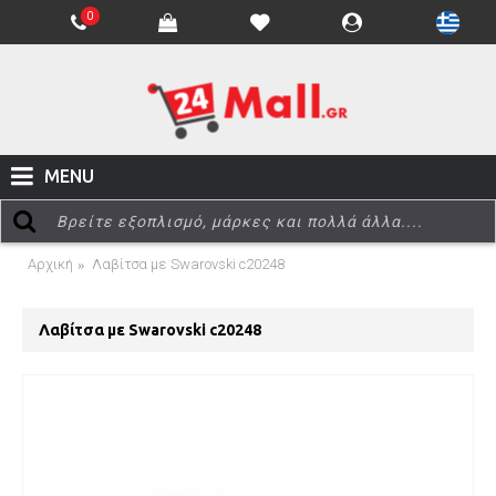
0
MENU
Αρχική
Λαβίτσα με Swarovski c20248
Λαβίτσα με Swarovski c20248