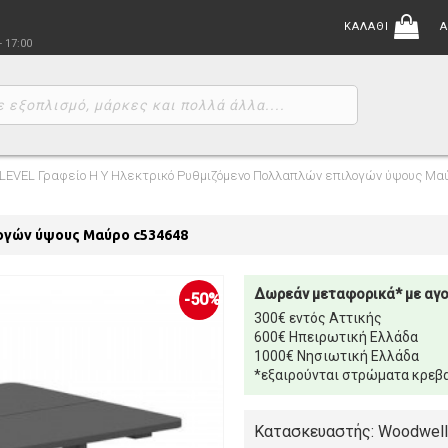
ΚΑΛΑΘΙ
Α
- 17:00
LEVEL Γραφείο Η Υ Ηλεκτρικό Ρυθμιζόμενο Πολλαπλών επιλογών ύψους Μα
λογών ύψους Μαύρο c534648
Δωρεάν μεταφορικά* με αγ
-50%
300€ εντός Αττικής
600€ Ηπειρωτική Ελλάδα
1000€ Νησιωτική Ελλάδα
*εξαιρούνται στρώματα κρεβα
Κατασκευαστής: Woodwell