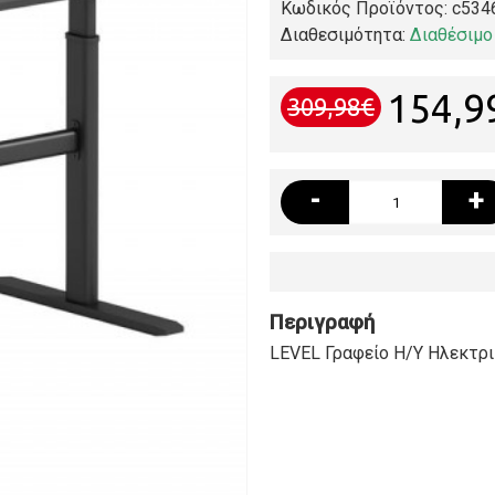
Κωδικός Προϊόντος:
c534
Διαθεσιμότητα:
Διαθέσιμο
154,9
309,98€
-
+
Περιγραφή
LEVEL Γραφείο Η/Υ Ηλεκτρ