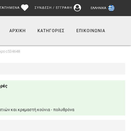
ΓΑΠΗΜΕΝΑ
ΣΥΝΔΕΣΗ / ΕΓΓΡΑΦΗ
ΕΛΛΗΝΙΚΆ
ΑΡΧΙΚΉ
ΚΑΤΗΓΟΡΙΕΣ
ΕΠΙΚΟΙΝΩΝΊΑ
ύρο c534648
ορές
τιών και κρεμαστή κούνια - πολυθρόνα