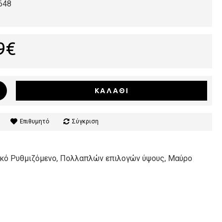
648
9€
ΚΑΛΆΘΙ
Επιθυμητό
Σύγκριση
ικό Ρυθμιζόμενο, Πολλαπλών επιλογών ύψους, Μαύρο