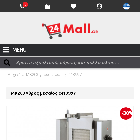
0
MENU
Αρχική
MK203 γύρος μεσαίος c413997
MK203 γύρος μεσαίος c413997
-30%