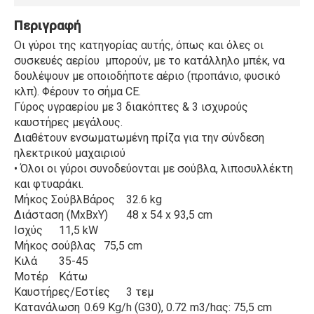
Περιγραφή
Οι γύροι της κατηγορίας αυτής, όπως και όλες οι
συσκευές αερίου μπορούν, με το κατάλληλο μπέκ, να
δουλέψουν με οποιοδήποτε αέριο (προπάνιο, φυσικό
κλπ). Φέρουν το σήμα CE.
Γύρος υγραερίου με 3 διακόπτες & 3 ισχυρούς
καυστήρες μεγάλους.
Διαθέτουν ενσωματωμένη πρίζα για την σύνδεση
ηλεκτρικού μαχαιριού
• Όλοι οι γύροι συνοδεύονται με σούβλα, λιποσυλλέκτη
και φτυαράκι.
Μήκος ΣούβλΒάρος
32.6 kg
Διάσταση (ΜxΒxΥ)
48 x 54 x 93,5 cm
Ισχύς
11,5 kW
Μήκος σούβλας
75,5 cm
Κιλά
35-45
Μοτέρ
Κάτω
Καυστήρες/Εστίες
3 τεμ
Κατανάλωση
0.69 Kg/h (G30), 0.72 m3/hας: 75,5 cm