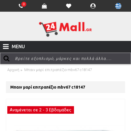
0
MENU
Αρχική
Μπαιν μαρί επιτραπέζιο mbv67 c18147
Μπαιν μαρί επιτραπέζιο mbv67 c18147
Αναμένεται σε 2 - 3 Εβδομάδες