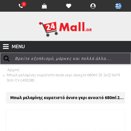
0
MENU
Αρχική
Μπωλ μελαμίνης κυματιστό άνισο γκρι ανοιχτό 680ml 23 2x22 6xΥ9
3cm CV c495283
Μπωλ μελαμίνης κυματιστό άνισο γκρι ανοιχτό 680ml 23 2x22 6xΥ9 3cm CV c495283