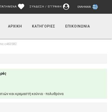
ΓΑΠΗΜΕΝΑ
ΣΥΝΔΕΣΗ / ΕΓΓΡΑΦΗ
ΕΛΛΗΝΙΚΆ
ΑΡΧΙΚΉ
ΚΑΤΗΓΟΡΙΕΣ
ΕΠΙΚΟΙΝΩΝΊΑ
mic c463582
ορές
τιών και κρεμαστή κούνια - πολυθρόνα