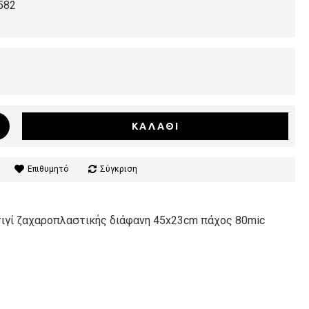
582
ΚΑΛΆΘΙ
Επιθυμητό
Σύγκριση
τιγί ζαχαροπλαστικής διάφανη 45x23cm πάχος 80mic