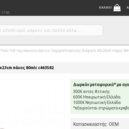
ΚΑΛΑΘΙ
Α
- 17:00
Ρολό 100 τεμ σακούλα σαντιγί ζαχαροπλαστικής διάφανη 45x23cm πάχος 80
x23cm πάχος 80mic c463582
Δωρεάν μεταφορικά* με αγ
300€ εντός Αττικής
600€ Ηπειρωτική Ελλάδα
1000€ Νησιωτική Ελλάδα
*εξαιρούνται στρώματα κρεβα
Κατασκευαστής: OEM