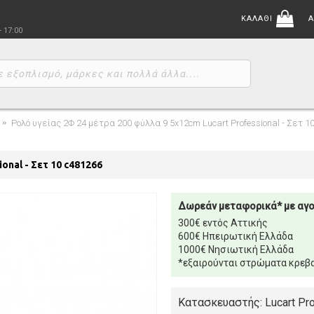
ΚΑΛΑΘΙ
Α
- 17:00
Ρολό υγείας 2Φ 24 μέτρα 200 φύλλα 9 5x12cm Lucart Professional - Σετ 1
onal - Σετ 10 c481266
Δωρεάν μεταφορικά* με αγ
300€ εντός Αττικής
600€ Ηπειρωτική Ελλάδα
1000€ Νησιωτική Ελλάδα
*εξαιρούνται στρώματα κρεβα
Κατασκευαστής: Lucart Pro