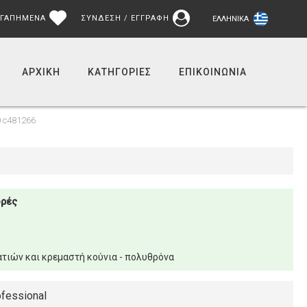
ΓΑΠΗΜΕΝΑ
ΣΥΝΔΕΣΗ / ΕΓΓΡΑΦΗ
ΕΛΛΗΝΙΚΆ
ΑΡΧΙΚΉ
ΚΑΤΗΓΟΡΙΕΣ
ΕΠΙΚΟΙΝΩΝΊΑ
0 c481266
ορές
τιών και κρεμαστή κούνια - πολυθρόνα
fessional