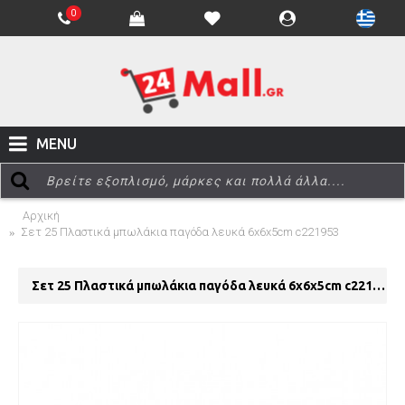
0
MENU
Αρχική
Σετ 25 Πλαστικά μπωλάκια παγόδα λευκά 6x6x5cm c221953
Σετ 25 Πλαστικά μπωλάκια παγόδα λευκά 6x6x5cm c221953