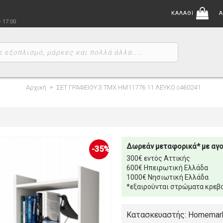
ΚΑΛΑΘΙ
Α
- 17:00
Αρχική
ΣΕΤ ΓΡΑΦΕΙΟΥ 3 ΤΜΧ HM11776 11 ΛΕΥΚΟ c460241
Δωρεάν μεταφορικά* με αγ
-35%
300€ εντός Αττικής
600€ Ηπειρωτική Ελλάδα
1000€ Νησιωτική Ελλάδα
*εξαιρούνται στρώματα κρεβα
Κατασκευαστής: Homemar