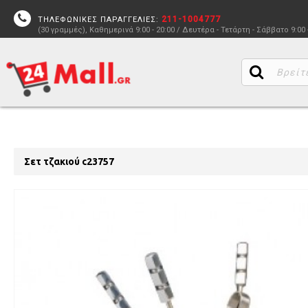
211-1004777
ΤΗΛΕΦΩΝΙΚΕΣ ΠΑΡΑΓΓΕΛΙΕΣ:
(30 γραμμές), Καθημερινά 9:00 - 20:00 / Δευτέρα - Τετάρτη - Σάββατο 9:00 
Σετ τζακιού c23757