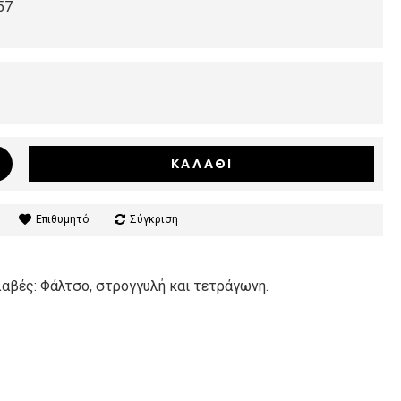
57
ΚΑΛΆΘΙ
Επιθυμητό
Σύγκριση
λαβές: Φάλτσο, στρογγυλή και τετράγωνη.