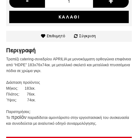
-
+
ΚΑΛΆΘΙ
Επιθυμητό
Σύγκριση
Περιγραφή
Τραπέζι catering-συνεδρίου
APRILIA με μονοκόμματη ορθογώνια επιφάνεια
από “HDPE” 183x76x74εκ. με μεταλλικό σκελετό και μεταλλικά πτυσσόμενα
πόδια σε χρώμα
γκρι.
Διάσταση προϊόντος
Μήκος: 183εκ.
Πλάτος: 76εκ.
Ύψος: 74εκ.
Παρατηρήσεις:
προϊόν
Το
παραδίδεται αμοντάριστο στην εργοστασιακή του συσκευασία
και συνοδεύεται με αναλυτικό οδηγό συναρμολόγησης.