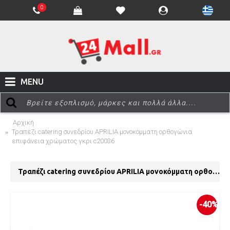
0
MENU
Αρχική
Τραπέζι catering συνεδρίου APRILIA μονοκόμματη ορθογώνια
επιφάνεια χρώματος γκρι c20036
Τραπέζι catering συνεδρίου APRILIA μονοκόμματη ορθογώνια επιφάνεια χρώματος γκρι c20036
-40%