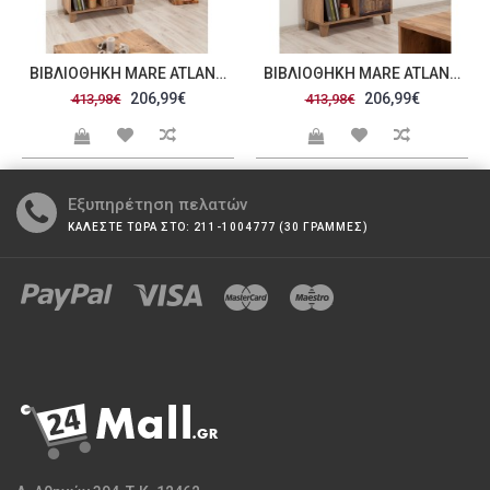
ΒΙΒΛΙΟΘΉΚΗ MARE ATLANTIC PINE ΧΡΏΜΑ ΜΕΛΑΜΊΝΗ 80X36XH155CM C457557
ΒΙΒΛΙΟΘΉΚΗ MARE ATLANTIC PINE ΧΡΏΜΑ ΜΕΛΑΜΊΝΗ 80X36XH155CM C457558
206,99€
206,99€
413,98€
413,98€
Εξυπηρέτηση πελατών
ΚΑΛΕΣΤΕ ΤΩΡΑ ΣΤΟ: 211-1004777 (30 ΓΡΑΜΜΕΣ)