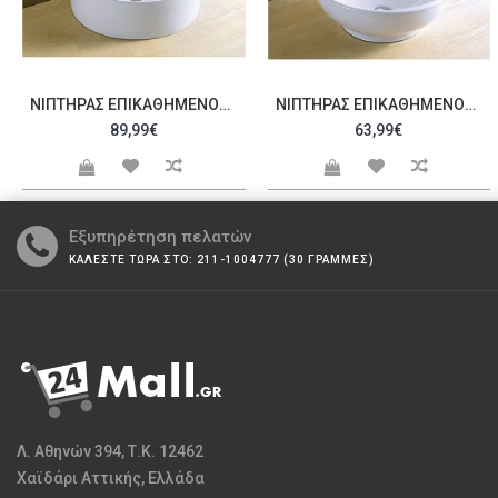
ΝΙΠΤΉΡΑΣ ΕΠΙΚΑΘΉΜΕΝΟΣ FORMA 99CLS
ΝΙΠΤΉΡΑΣ ΕΠΙΚΑΘΉΜΕΝΟΣ FLOWER 99CLS
89,99€
63,99€
Εξυπηρέτηση πελατών
ΚΑΛΕΣΤΕ ΤΩΡΑ ΣΤΟ: 211-1004777 (30 ΓΡΑΜΜΕΣ)
Λ. Αθηνών 394, Τ.Κ. 12462
Χαϊδάρι Αττικής, Ελλάδα