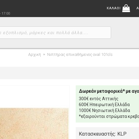
ΚΑΛΑΘΙ
Α
- 17:00
Αρχική
Νιπτήρας επικαθήμενος oval 101cls
Δωρεάν μεταφορικά* με αγ
300€ εντός Αττικής
600€ Ηπειρωτική Ελλάδα
1000€ Νησιωτική Ελλάδα
*εξαιρούνται στρώματα κρεβα
Κατασκευαστής: KLP