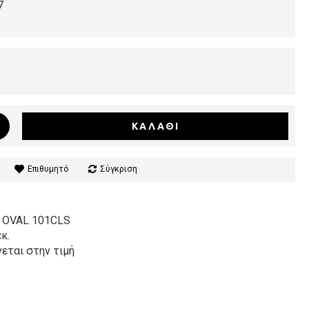
7
ΚΑΛΆΘΙ
Επιθυμητό
Σύγκριση
OVAL 101CLS
κ.
εται στην τιμή