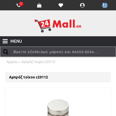
0
MENU
Αρχική
Αμπράζ τοίχου c20112
Αμπράζ τοίχου c20112