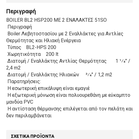
Περιγραφή
BOILER BL2 HSP200 ΜΕ 2 ΕΝΑΛΑΚΤΕΣ 51SO
Περιγραφή
Boiler Λεβητοστασίου με 2 Εναλλάκτες για Αντλίες
Θερμότητας και Ηλιακή Ενέργεια
Τύπος
BL2-HPS 200
Χωρητικότητα
200 lt
Διατομή / Εναλλάκτης Αντλίας Θερμότητας
1 1⁄4" /
2,4 m2
Διατομή / Εναλλάκτης Ηλιακών
3⁄4" / 1,2 m2
Παρατηρήσεις:
Η εσωτερική επικάλυψη είναι εμαγιέ
Η εξωτερική μόνωση είναι πολυουρεθάνη με εύκαμπτο
μανδύα PVC
Η αντίσταση θέρμανσης επιλέγεται από τον πελάτη και
δεν περιλαμβάνεται
ΣΧΕΤΙΚΆ ΠΡΟΪΌΝΤΑ