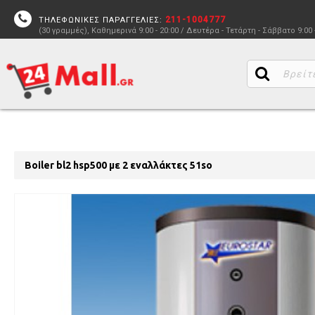
211-1004777
ΤΗΛΕΦΩΝΙΚΕΣ ΠΑΡΑΓΓΕΛΙΕΣ:
(30 γραμμές), Καθημερινά 9:00 - 20:00 / Δευτέρα - Τετάρτη - Σάββατο 9:00 
Boiler bl2 hsp500 με 2 εναλλάκτες 51so