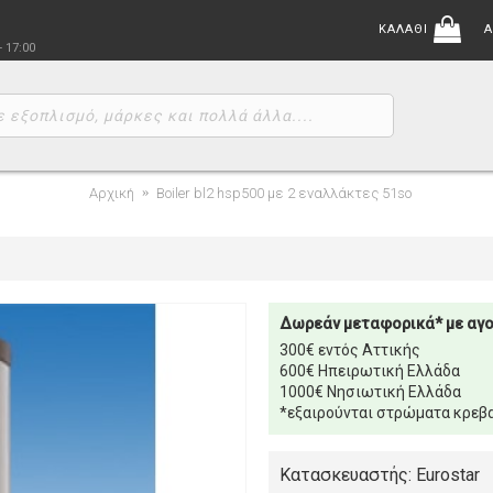
ΚΑΛΑΘΙ
Α
- 17:00
Αρχική
Boiler bl2 hsp500 με 2 εναλλάκτες 51so
Δωρεάν μεταφορικά* με αγ
300€ εντός Αττικής
600€ Ηπειρωτική Ελλάδα
1000€ Νησιωτική Ελλάδα
*εξαιρούνται στρώματα κρεβα
Κατασκευαστής: Eurostar