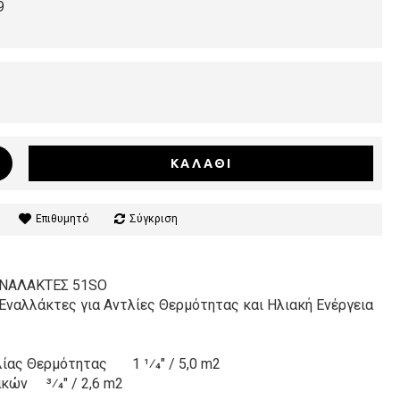
9
ΚΑΛΆΘΙ
Επιθυμητό
Σύγκριση
ΕΝΑΛΑΚΤΕΣ 51SO
 Εναλλάκτες για Αντλίες Θερμότητας και Ηλιακή Ενέργεια
λίας Θερμότητας
1 1⁄4" / 5,0 m2
ακών
3⁄4" / 2,6 m2