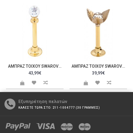
ΑΜΠΡΆΖ ΤΟΊΧΟΥ SWAROVSKI C20057
ΑΜΠΡΆΖ ΤΟΊΧΟΥ SWAROVSKI C20065
43,99€
39,99€
Εξυπηρέτηση πελατών
ΚΑΛΕΣΤΕ ΤΩΡΑ ΣΤΟ: 211-1004777 (30 ΓΡΑΜΜΕΣ)