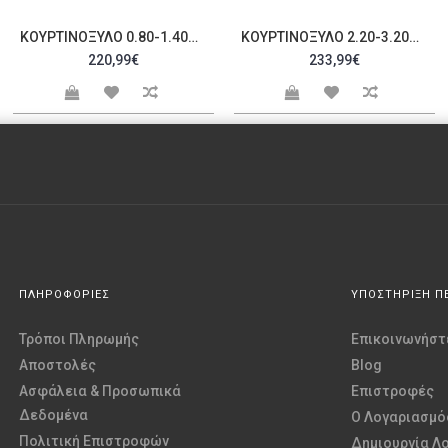
ΚΟΥΡΤΙΝΌΞΥΛΟ 0.80-1.40M ΜΟΝΌ ΑΣΗΜΊ C21516
ΚΟΥΡΤΙΝΌΞΥΛΟ 2.20-3.20M ΜΟΝΌ ΑΣΗΜΊ C21518
220,99€
233,99€
ΠΛΗΡΟΦΟΡΙΕΣ
ΥΠΟΣΤΗΡΙΞΗ Π
Τρόποι Πληρωμής
Επικοινωνήστε
Αποστολές
Blog
Ασφάλεια & Προσωπικά
Επιστροφές
Δεδομένα
O Λογαριασμό
Πολιτική Επιστροφών
Δημιουργία Λ