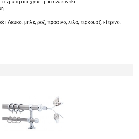
σε χρυσή απόχρωση με swarovski.
η.
: Λευκό, μπλε, ροζ, πράσινο, λιλά, τιρκουάζ, κίτρινο,