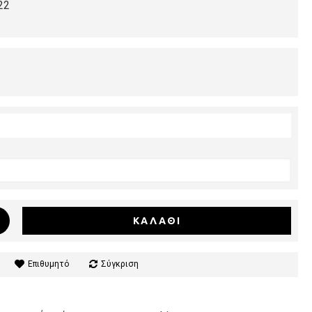
22
ΚΑΛΆΘΙ
Επιθυμητό
Σύγκριση