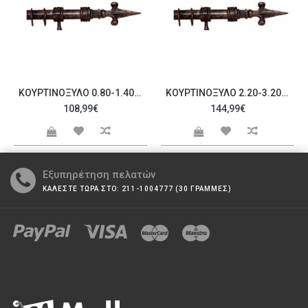
ΚΟΥΡΤΙΝΌΞΥΛΟ 0.80-1.40M ΜΟΝΌ C22432
ΚΟΥΡΤΙΝΌΞΥΛΟ 2.20-3.20M ΜΟΝΌ C22434
108,99€
144,99€
Εξυπηρέτηση πελατών
ΚΑΛΕΣΤΕ ΤΩΡΑ ΣΤΟ: 211-1004777 (30 ΓΡΑΜΜΕΣ)