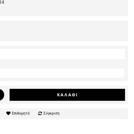
34
ΚΑΛΆΘΙ
Επιθυμητό
Σύγκριση