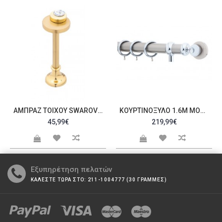
ΑΜΠΡΆΖ ΤΟΊΧΟΥ SWAROVSKI C20090
ΚΟΥΡΤΙΝΌΞΥΛΟ 1.6M ΜΟΝΌ ΑΣΗΜΊ ΜΕ SWAROVSKI C21229
45,99€
219,99€
Εξυπηρέτηση πελατών
ΚΑΛΕΣΤΕ ΤΩΡΑ ΣΤΟ: 211-1004777 (30 ΓΡΑΜΜΕΣ)