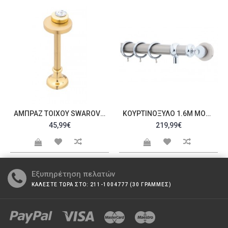
ΑΜΠΡΆΖ ΤΟΊΧΟΥ SWAROVSKI C20090
ΚΟΥΡΤΙΝΌΞΥΛΟ 1.6M ΜΟΝΌ ΑΣΗΜΊ ΜΕ SWAROVSKI C21229
45,99€
219,99€
Εξυπηρέτηση πελατών
ΚΑΛΕΣΤΕ ΤΩΡΑ ΣΤΟ: 211-1004777 (30 ΓΡΑΜΜΕΣ)