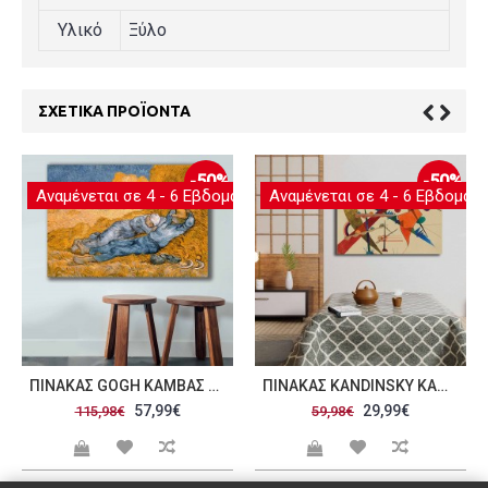
Υλικό
Ξύλο
ΣΧΕΤΙΚΆ ΠΡΟΪΌΝΤΑ
-50%
-50%
Αναμένεται σε 4 - 6 Εβδομάδες
Αναμένεται σε 4 - 6 Εβδομάδ
ΠΊΝΑΚΑΣ GOGH ΚΑΜΒΆΣ 70X100CM C471281
ΠΊΝΑΚΑΣ KANDINSKY ΚΑΜΒΆΣ 45X70CM C471284
57,99€
29,99€
115,98€
59,98€