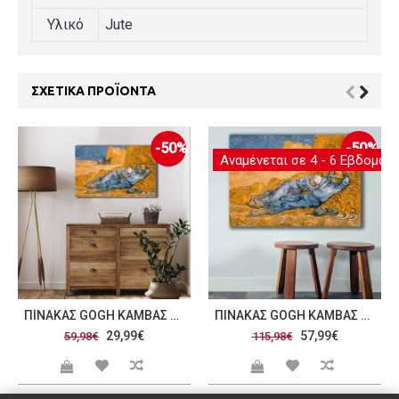
Υλικό
Jute
ΣΧΕΤΙΚΆ ΠΡΟΪΌΝΤΑ
-50%
-50%
Αναμένεται σε 4 - 6 Εβδομάδ
ΠΊΝΑΚΑΣ GOGH ΚΑΜΒΆΣ 45X70CM C471280
ΠΊΝΑΚΑΣ GOGH ΚΑΜΒΆΣ 70X100CM C471281
29,99€
57,99€
59,98€
115,98€