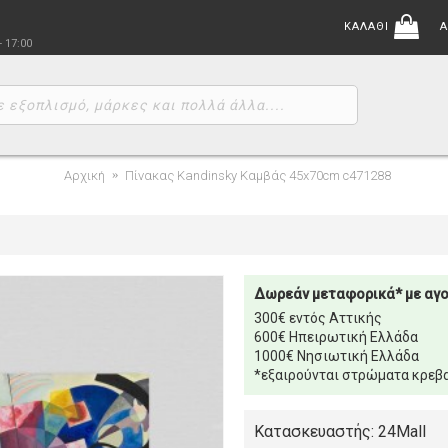
ΚΑΛΑΘΙ
Α
- 17:00
Αρχική
Πίνακας Kandinsky Καμβάς 45x70cm c471288
Δωρεάν μεταφορικά* με αγ
300€ εντός Αττικής
600€ Ηπειρωτική Ελλάδα
1000€ Νησιωτική Ελλάδα
*εξαιρούνται στρώματα κρεβα
Κατασκευαστής: 24Mall