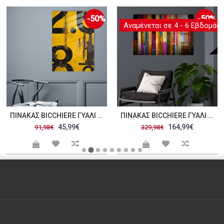
-50%
-50%
Αναμένεται σε 4 - 6 Εβδομάδ
ΠΊΝΑΚΑΣ BICCHIERE ΓΥΑΛΊ 30X45CM C471299
ΠΊΝΑΚΑΣ BICCHIERE ΓΥΑΛΊ 70X100CM C471300
45,99€
164,99€
91,98€
329,98€