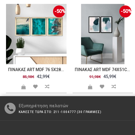
-50%
-50%
άδες
ΠΊΝΑΚΑΣ ART MDF 76 5X28 5CM C471297
ΠΊΝΑΚΑΣ ART MDF 74X51CM C471298
42,99€
45,99€
85,98€
91,98€
Εξυπηρέτηση πελατών
ΚΑΛΕΣΤΕ ΤΩΡΑ ΣΤΟ: 211-1004777 (30 ΓΡΑΜΜΕΣ)