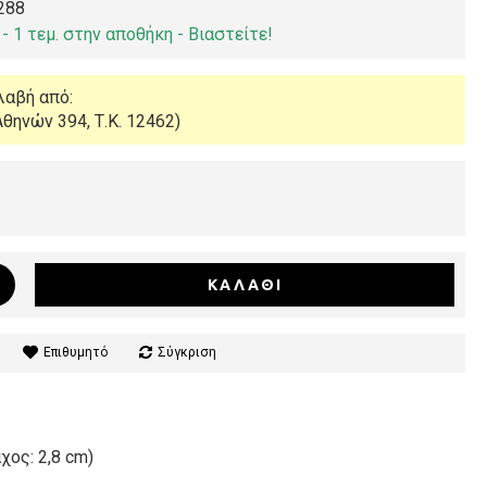
288
- 1 τεμ. στην αποθήκη - Βιαστείτε!
λαβή από:
θηνών 394, Τ.Κ. 12462)
ΚΑΛΆΘΙ
Επιθυμητό
Σύγκριση
ος: 2,8 cm)